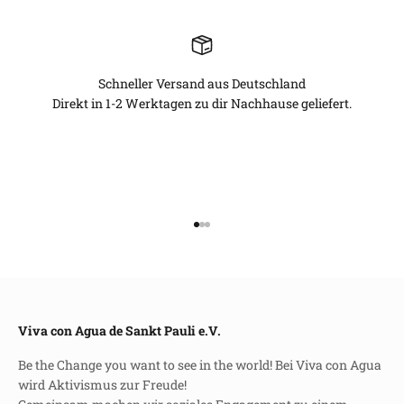
Schneller Versand aus Deutschland
Direkt in 1-2 Werktagen zu dir Nachhause geliefert.
Gehe zu Element 1
Gehe zu Element 2
Gehe zu Element 3
Viva con Agua de Sankt Pauli e.V.
Be the Change you want to see in the world! Bei Viva con Agua
wird Aktivismus zur Freude!